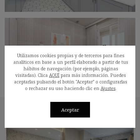
Utilizamos cookies propias y de terceros para fines
analíticos en base a un perfil elaborado a partir de tus
hábitos de navegación (por ejemplo, páginas
visitadas). Clica
AQUÍ
para más información. Puedes
aceptarlas pulsando el botón "Aceptar" o configurarlas
o rechazar su uso haciendo clic en
Ajustes
.
Aceptar
También te puede interesar