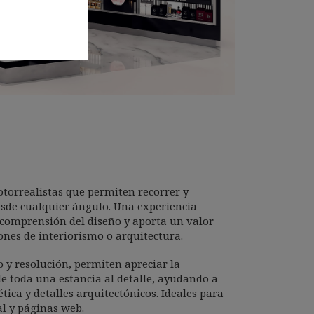
otorrealistas que permiten recorrer y
esde cualquier ángulo. Una experiencia
a comprensión del diseño y aporta un valor
ones de interiorismo o arquitectura.
 y resolución, permiten apreciar la
de toda una estancia al detalle, ayudando a
tica y detalles arquitectónicos. Ideales para
al y páginas web.