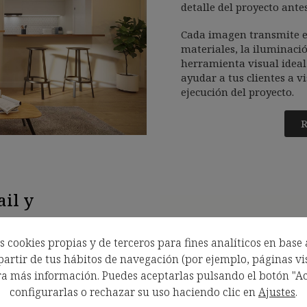
detalle del proyecto ante
Cada imagen transmite e
materiales, la iluminació
herramienta visual ideal
ayudar a tus clientes a vi
ejecución del proyecto.
R
ail y
 cookies propias y de terceros para fines analíticos en base 
los espacios comerciales.
artir de tus hábitos de navegación (por ejemplo, páginas vis
ntidad de marca y ayudan
 claridad y atractivo
a más información. Puedes aceptarlas pulsando el botón "Ac
configurarlas o rechazar su uso haciendo clic en
Ajustes
.