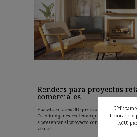
Renders para proyectos ret
comerciales
Utilizamos
Visualizaciones 3D que muestran el alma de 
elaborado a p
Creo imágenes realistas que reflejan la ide
a presentar el proyecto con profesionalismo,
par
AQUÍ
visual.