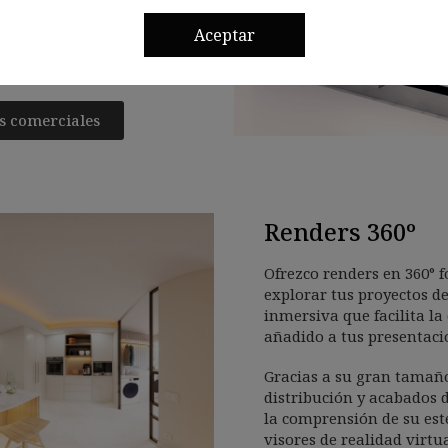
rciales, que muestran el
ealistas y de gran
Aceptar
ones y la validación del
os comerciales
Renders 360º
Ofrezco renders en 360° f
explorar tus proyectos d
inmersiva que facilita l
añadido a tus presentaci
Gracias a su gran tamaño
distribución y acabados 
la comprensión de su esté
visores de realidad virtu