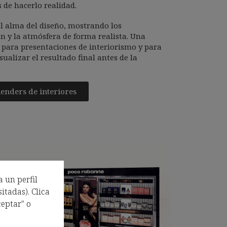
s de hacerlo realidad.
l alma del diseño, mostrando los
n y la atmósfera de forma realista. Una
 para presentaciones de interiorismo y para
sualizar el resultado final antes de la
enders de interiores
a un perfil
itadas). Clica
eptar" o