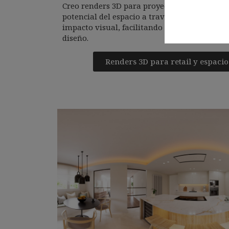
Creo renders 3D para proyectos retail y come
potencial del espacio a través de imágenes r
impacto visual, facilitando la toma de decisi
diseño.
Renders 3D para retail y espaci