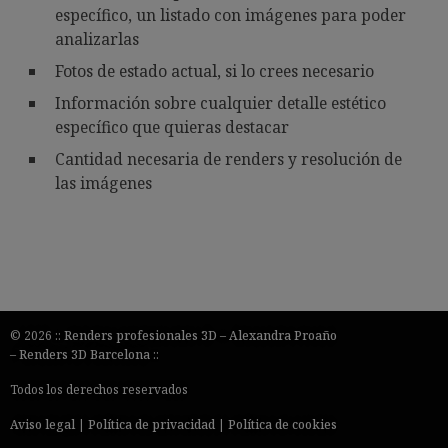
específico, un listado con imágenes para poder
analizarlas
Fotos de estado actual, si lo crees necesario
Información sobre cualquier detalle estético
específico que quieras destacar
Cantidad necesaria de renders y resolución de
las imágenes
© 2026 ::
Renders profesionales 3D
–
Alexandra Proaño
– R
enders 3D Barcelona
::
Todos los derechos reservados
Aviso legal
|
Política de privacidad
|
Política de cookies