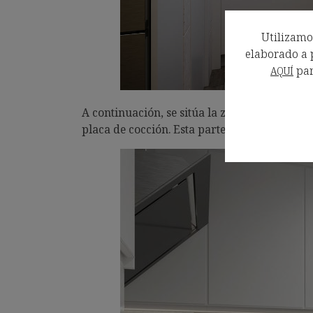
Utilizamos
elaborado a p
par
AQUÍ
A continuación, se sitúa la zona del fregade
placa de cocción. Esta parte finaliza con un