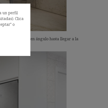
a un perfil
itadas). Clica
eptar" o
ración, que gira en ángulo hasta llegar a la
 y estilo.