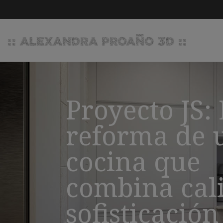
Proyecto JS:
reforma de 
cocina que
combina cal
sofisticación