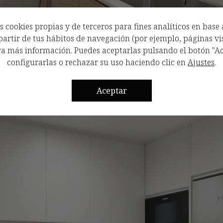
 cookies propias y de terceros para fines analíticos en base 
artir de tus hábitos de navegación (por ejemplo, páginas vis
a más información. Puedes aceptarlas pulsando el botón "Ac
configurarlas o rechazar su uso haciendo clic en
Ajustes
.
ro, iluminada por una gran ventana, y la superficie de prepa
Aceptar
a campana decorativa negra que aporta un toque de contraste