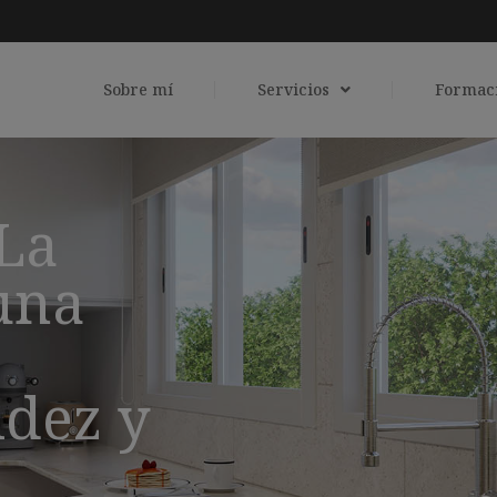
Sobre mí
Servicios
Formac
 La
una
idez y