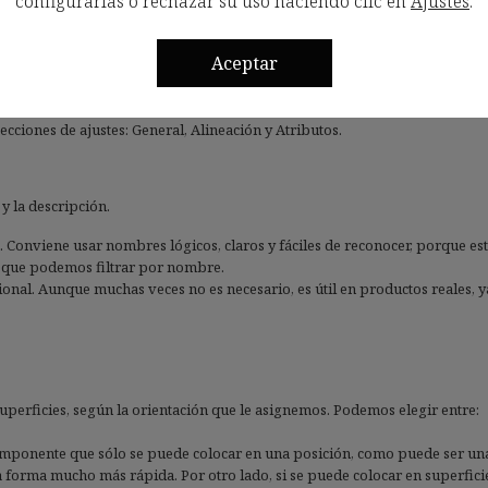
configurarlas o rechazar su uso haciendo clic en
Ajustes
.
Aceptar
ntes
cciones de ajustes: General, Alineación y Atributos.
 y la descripción.
onviene usar nombres lógicos, claros y fáciles de reconocer, porque es
la que podemos filtrar por nombre.
nal. Aunque muchas veces no es necesario, es útil en productos reales, 
perficies, según la orientación que le asignemos. Podemos elegir entre:
mponente que sólo se puede colocar en una posición, como puede ser un
 forma mucho más rápida. Por otro lado, si se puede colocar en superfici