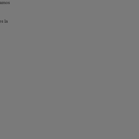
ocamos
es la