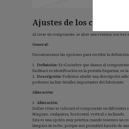
Ajustes de los compone
Al crear un componente, se abre una ventana con tres se
General:
Encontraremos las opciones para escribir la definición
Definición:
Es el nombre que damos al componente. C
facilitará su identificación en la pestaña Esquema, en 
Descripción:
Podemos añadir una descripción adicio
podemos incluir detalles importantes del fabricante.
Alineación:
Alineación:
Define cómo se colocará el componente en diferentes su
Ninguno, cualquiera, horizontal, vertical o inclinado.
Esta es una opción muy práctica cuando tenemos un co
lámpara de techo, porque nos permitirá hacerlo de una