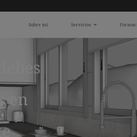
Sobre mí
Servicios
Formac
 debes
s en
te