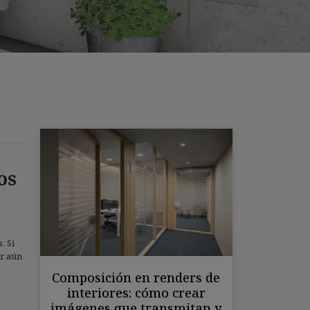
os
. Si
ar aún
Composición en renders de
interiores: cómo crear
imágenes que transmitan y