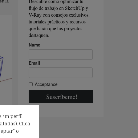
én la
a un perfil
itadas). Clica
eptar" o