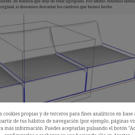
onente, de manera que deje de estar agrupado. Por último, tenemos tambi
original, si deseamos descartar los cambios que hemos hecho.
 cookies propias y de terceros para fines analíticos en base 
artir de tus hábitos de navegación (por ejemplo, páginas vis
a más información. Puedes aceptarlas pulsando el botón "Ac