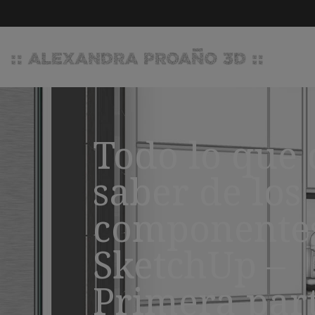
Todo lo que
saber de los
componente
SketchUp –
Primera par