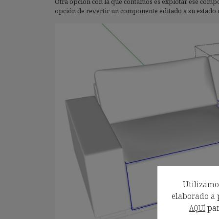
Otra opción con la que contamos es explotar ese comp
opción de revertir un componente editado a su estado 
Utilizamos
elaborado a p
par
AQUÍ