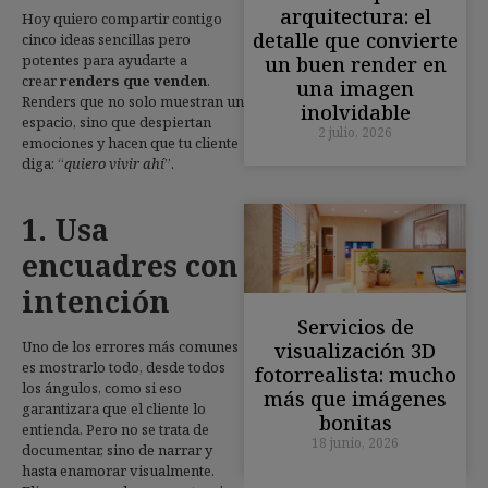
arquitectura: el
Hoy quiero compartir contigo
detalle que convierte
cinco ideas sencillas pero
potentes para ayudarte a
un buen render en
crear
renders que venden
.
una imagen
Renders que no solo muestran un
inolvidable
espacio, sino que despiertan
2 julio, 2026
emociones y hacen que tu cliente
diga: “
quiero vivir ahí
”.
1. Usa
encuadres con
intención
Servicios de
Uno de los errores más comunes
visualización 3D
es mostrarlo todo, desde todos
fotorrealista: mucho
los ángulos, como si eso
más que imágenes
garantizara que el cliente lo
bonitas
entienda. Pero no se trata de
18 junio, 2026
documentar, sino de narrar y
hasta enamorar visualmente.