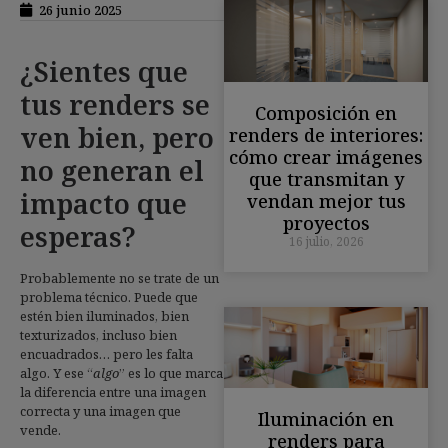
26 junio 2025
¿Sientes que
tus renders se
Composición en
ven bien, pero
renders de interiores:
cómo crear imágenes
no generan el
que transmitan y
impacto que
vendan mejor tus
proyectos
esperas?
16 julio, 2026
Probablemente no se trate de un
problema técnico. Puede que
estén bien iluminados, bien
texturizados, incluso bien
encuadrados… pero les falta
algo. Y ese “
algo
” es lo que marca
la diferencia entre una imagen
correcta y una imagen que
Iluminación en
vende.
renders para