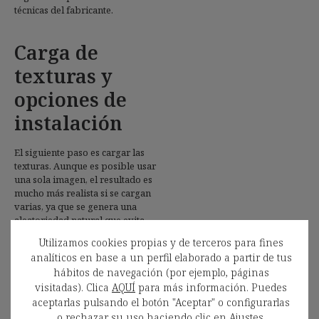
técnicas del fabricante.
Carga de
texturas y
opciones de
instalación
El siguiente paso es cargar las
texturas. Aunque es posible usar
una sola imagen, el resultado es
mucho más realista si se cargan
varias, ya que se genera una
aleatoriedad natural que evita
repeticiones visuales.
Utilizamos cookies propias y de terceros para fines
analíticos en base a un perfil elaborado a partir de tus
A continuación, se define el tipo
hábitos de navegación (por ejemplo, páginas
de instalación, pudiendo elegir
entre: Lineal, escalonado,
visitadas). Clica
AQUÍ
para más información. Puedes
intercalado y aleatorio. En las 3
aceptarlas pulsando el botón "Aceptar" o configurarlas
últimas opciones Floor Design te
o rechazar su uso haciendo clic en
Ajustes
.