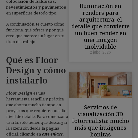
colocación de baldosas,
Iluminación en
revestimientos y pavimentos
renders para
en superficies de todo tipo.
arquitectura: el
A continuación, te cuento cómo
detalle que convierte
funciona, qué ofrece y por qué
un buen render en
creo que merece un lugar en tu
una imagen
flujo de trabajo.
inolvidable
2 julio, 2026
Qué es Floor
Design y cómo
instalarlo
Floor Design
es una
herramienta sencilla y práctica
que ahorra mucho tiempo en
Servicios de
proyectos que requieren un alto
visualización 3D
nivel de detalle. Para comenzar a
fotorrealista: mucho
usarla, solo tienes que descargar
más que imágenes
la extensión desde la página
bonitas
oficial, clicando en
este enlace
.