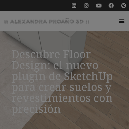
Descubre Floor
Design: el nuevo
plugin de SketchUp
para crear suelos y
revestimientos con
precisión