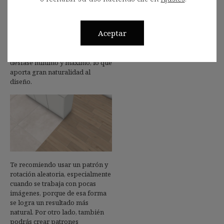
permite trabajar con patrones
más complejos, definiendo el
desfase entre piezas. Entre ellas,
Aceptar
la función que me ha parecido
más interesante es la aleatoria,
porque tiene un control de
desfase mínimo y máximo, lo que
aporta gran naturalidad al
diseño.
Te recomiendo usar un patrón y
rotación aleatoria, especialmente
cuando se trabaja con pocas
imágenes, porque de esa forma
se logra un resultado más
natural. Por otro lado, también
podrás crear patrones