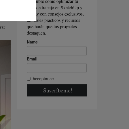
y otro
rar