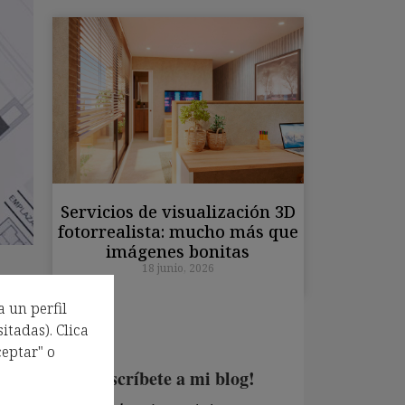
Servicios de visualización 3D
fotorrealista: mucho más que
imágenes bonitas
18 junio, 2026
a un perfil
itadas). Clica
eptar" o
 que