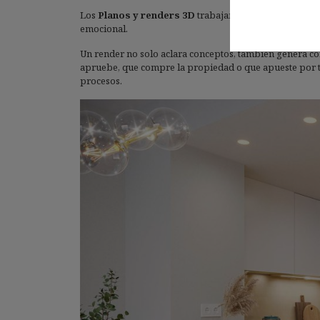
Los
Planos y renders 3D
trabajan juntos para ofrecer
emocional.
Un render no solo aclara conceptos, también genera co
apruebe, que compre la propiedad o que apueste por tu
procesos.