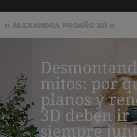
Desmontand
mitos: por q
planos y ren
3D deben ir
siempre jun