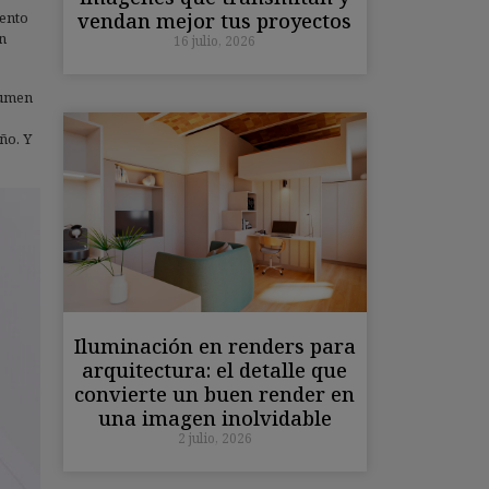
vendan mejor tus proyectos
iento
n
16 julio, 2026
lumen
ño. Y
Iluminación en renders para
arquitectura: el detalle que
convierte un buen render en
una imagen inolvidable
2 julio, 2026