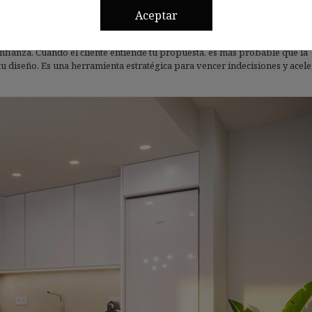
Aceptar
 dos niveles de información distintos pero complementarios: uno técnico 
nfianza. Cuando el cliente entiende tu propuesta, es más probable que la
 diseño. Es una herramienta estratégica para vencer indecisiones y acele