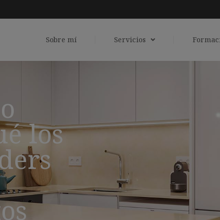
Sobre mí
Servicios
Formac
o
ué los
ders
tos