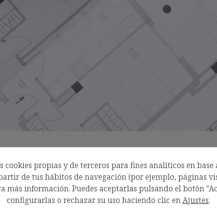
 cookies propias y de terceros para fines analíticos en base 
artir de tus hábitos de navegación (por ejemplo, páginas vis
tre la técnica y la emoción
a más información. Puedes aceptarlas pulsando el botón "Ac
configurarlas o rechazar su uso haciendo clic en
Ajustes
.
lanos, sino que los elevan. Con una imagen 3D bien hecha, el cliente ve lo
es, escala, mobiliario… sensaciones.