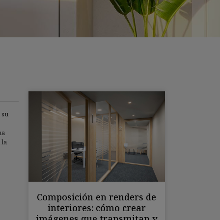
 su
na
 la
Composición en renders de
interiores: cómo crear
imágenes que transmitan y