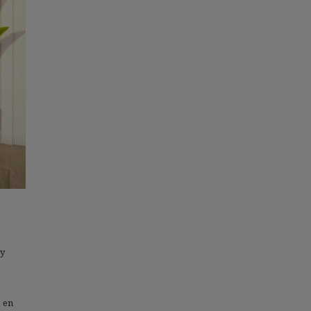
 y
 en