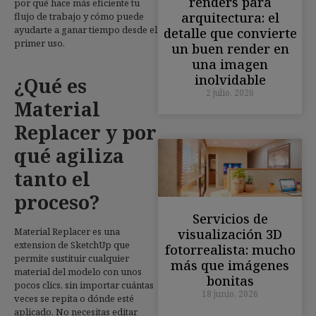
renders para
por qué hace más eficiente tu
arquitectura: el
flujo de trabajo y cómo puede
ayudarte a ganar tiempo desde el
detalle que convierte
primer uso.
un buen render en
una imagen
inolvidable
¿Qué es
2 julio, 2026
Material
Replacer y por
qué agiliza
tanto el
proceso?
Servicios de
Material Replacer es una
visualización 3D
extension de SketchUp que
fotorrealista: mucho
permite sustituir cualquier
más que imágenes
material del modelo con unos
bonitas
pocos clics, sin importar cuántas
18 junio, 2026
veces se repita o dónde esté
aplicado. No necesitas editar