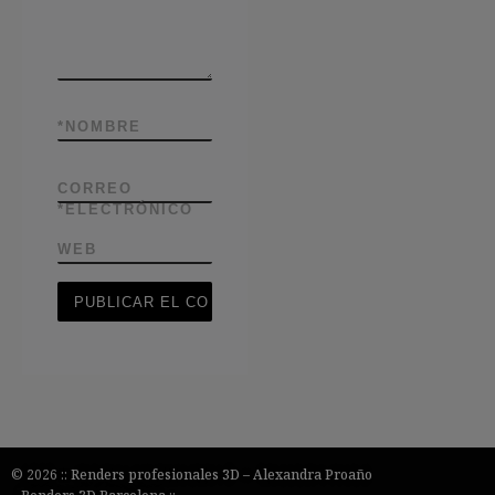
*
NOMBRE
CORREO
*
ELECTRÓNICO
WEB
© 2026 ::
Renders profesionales 3D
–
Alexandra Proaño