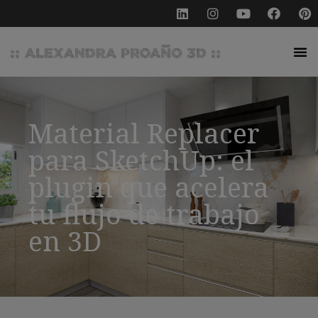
Material Replacer
para SketchUp: el
plugin que acelera
tu flujo de trabajo
en 3D